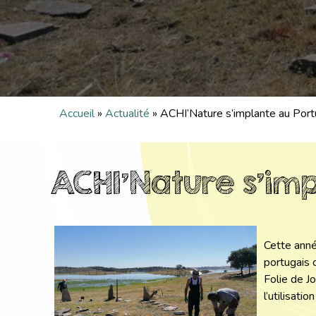
Accueil
»
Actualité
»
ACHI’Nature s’implante au Port
ACHI’Nature s’imp
Cette anné
portugais 
Folie de J
l’utilisati