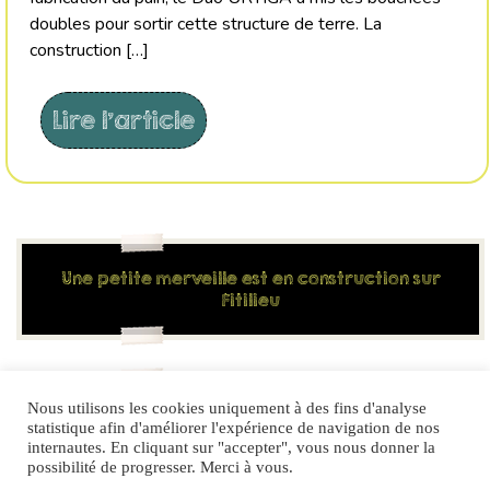
doubles pour sortir cette structure de terre. La
construction […]
Lire l'article
Une petite merveille est en construction sur
Fitilieu
Nous utilisons les cookies uniquement à des fins d'analyse
Saint Albin de Vaulserre abrite « Le repos de
statistique afin d'améliorer l'expérience de navigation de nos
l’arbre »
internautes. En cliquant sur "accepter", vous nous donner la
possibilité de progresser. Merci à vous.