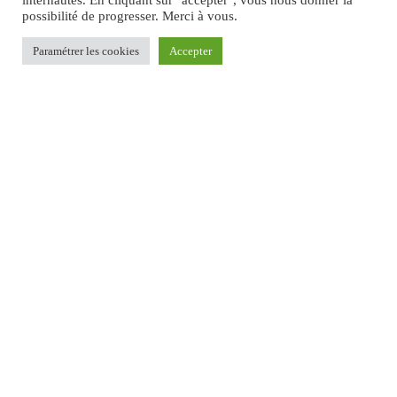
internautes. En cliquant sur "accepter", vous nous donner la
possibilité de progresser. Merci à vous.
Paramétrer les cookies
Accepter
551
Respectivement architecte et animatrice de concertation,
et architecte hmonp et ingénieur en génie urbain, Thais et
Christopher forment l’équipe 551 à l’occasion
d’ARCHI’Nature. Tous deux sensibles aux enjeux de
préservation de nos environnements naturels et humains,
leur travail architectural traverse les questions de la
mémoire et du vivant.
Accès
Coordonnées GPS : 45,30180, 5,42039