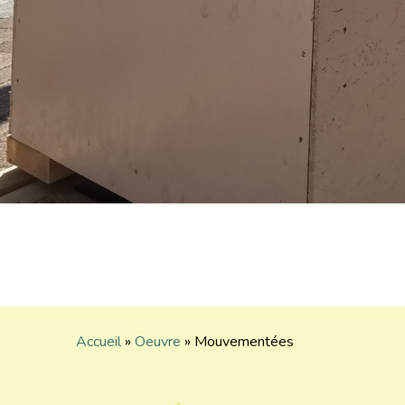
Accueil
»
Oeuvre
»
Mouvementées