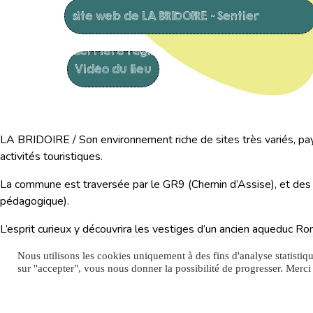
site web de LA BRIDOIRE – Sentier
derrière l’église
Vidéo du lieu
LA BRIDOIRE / Son environnement riche de sites très variés, pays
activités touristiques.
La commune est traversée par le GR9 (Chemin d’Assise), et des 
pédagogique).
L’esprit curieux y découvrira les vestiges d’un ancien aqueduc R
cendré, le faucon pèlerin, l’écrevisse à pieds blancs et une diza
Nous utilisons les cookies uniquement à des fins d'analyse statistiq
lâches.
sur "accepter", vous nous donner la possibilité de progresser. Merci