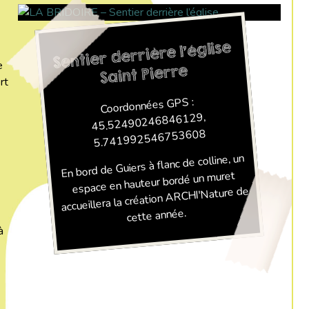
Sentier derrière l'église
e
Saint Pierre
rt
Coordonnées GPS :
45.52490246846129,
5.741992546753608
En bord de Guiers à flanc de colline, un
espace en hauteur bordé un muret
accueillera la création ARCHI'Nature de
cette année.
à