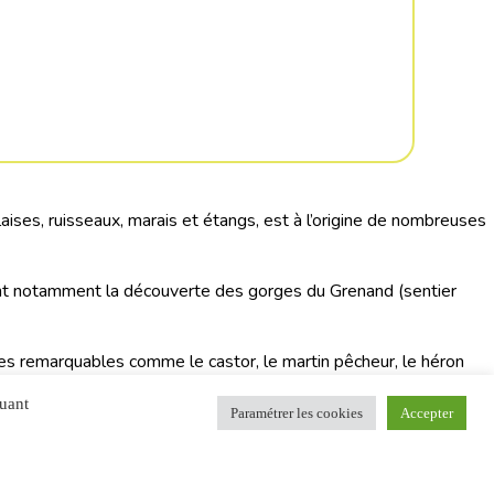
ises, ruisseaux, marais et étangs, est à l’origine de nombreuses
ant notamment la découverte des gorges du Grenand (sentier
èces remarquables comme le castor, le martin pêcheur, le héron
t protégées comme la fougère des marais ou l’orchis à fleurs
quant
Paramétrer les cookies
Accepter