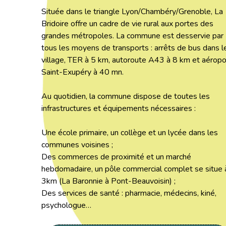
Située dans le triangle Lyon/Chambéry/Grenoble, La
Bridoire offre un cadre de vie rural aux portes des
grandes métropoles. La commune est desservie par
tous les moyens de transports : arrêts de bus dans l
village, TER à 5 km, autoroute A43 à 8 km et aéropo
Saint-Exupéry à 40 mn.
Au quotidien, la commune dispose de toutes les
infrastructures et équipements nécessaires :
Une école primaire, un collège et un lycée dans les
communes voisines ;
Des commerces de proximité et un marché
hebdomadaire, un pôle commercial complet se situe 
3km (La Baronnie à Pont-Beauvoisin) ;
Des services de santé : pharmacie, médecins, kiné,
psychologue…