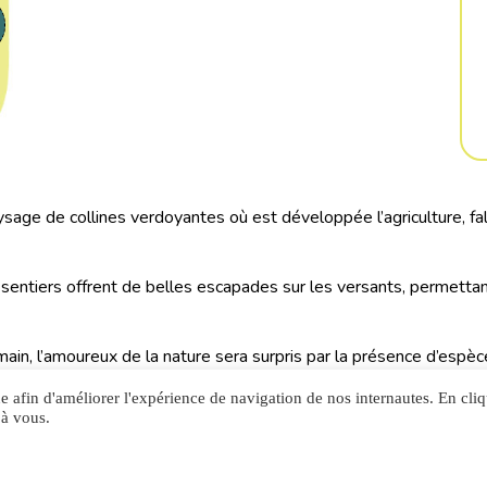
age de collines verdoyantes où est développée l’agriculture, fala
sentiers offrent de belles escapades sur les versants, permett
omain, l’amoureux de la nature sera surpris par la présence d’esp
ine d’espèces de chauves-souris, ou encore par des plantes rares e
ue afin d'améliorer l'expérience de navigation de nos internautes. En cli
 à vous.