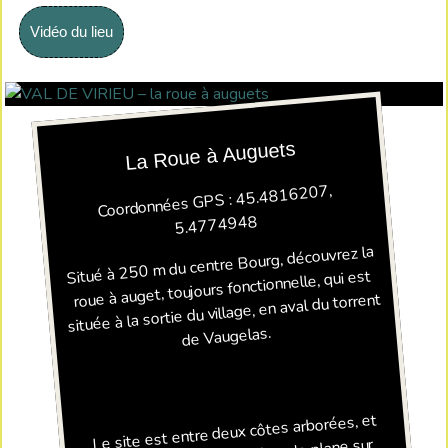
Vidéo du lieu
La Roue à Auguets
Coordonnées GPS : 45.4816207,
5.4774948
Situé à 250 m du centre Bourg, découvrez la
roue à auget, toujours fonctionnelle, qui est
située à la sortie du village, en aval du torrent
de Vaugelas.​
​
Le site est entre deux côtes arborées, et